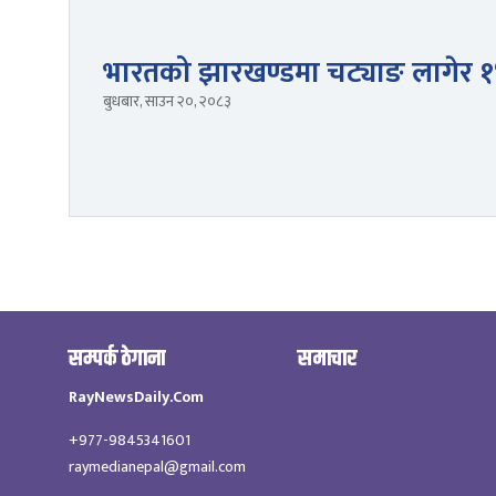
भारतको झारखण्डमा चट्याङ लागेर १
बुधबार, साउन २०, २०८३
सम्पर्क ठेगाना
समाचार
RayNewsDaily.Com
+977-9845341601
raymedianepal@gmail.com