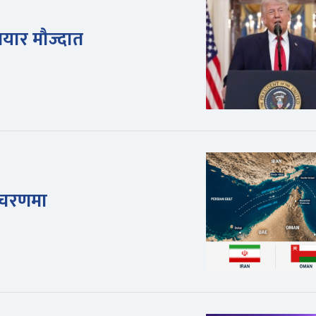
तियार मौज्दात
 चरणमा