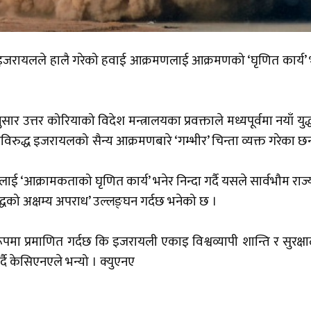
 इजरायलले हालै गरेको हवाई आक्रमणलाई आक्रमणको ‘घृणित कार्य’ भ
ार उत्तर कोरियाको विदेश मन्त्रालयका प्रवक्ताले मध्यपूर्वमा नयाँ युद
िरुद्ध इजरायलको सैन्य आक्रमणबारे ‘गम्भीर’ चिन्ता व्यक्त गरेका छ
‘आक्रामकताको घृणित कार्य’ भनेर निन्दा गर्दै यसले सार्वभौम राज
रुद्धको अक्षम्य अपराध’ उल्लङ्घन गर्दछ भनेको छ ।
रूपमा प्रमाणित गर्दछ कि इजरायली एकाइ विश्वव्यापी शान्ति र सुरक्ष
गर्दै केसिएनएले भन्यो । क्युएनए