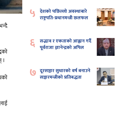
५
देशको पछिल्लो अवस्थाबारे
राष्ट्रपति-प्रधानमन्त्री छलफल
न्दै
६
सद्भाव र एकताको आह्वान गर्दै
पूर्वराजा ज्ञानेन्द्रको अपिल
्धको
न् ।
७
दूरसञ्चार सुधारको वर्ष बनाउने
्यको
सञ्चारमन्त्रीको प्रतिबद्धता
ालाई