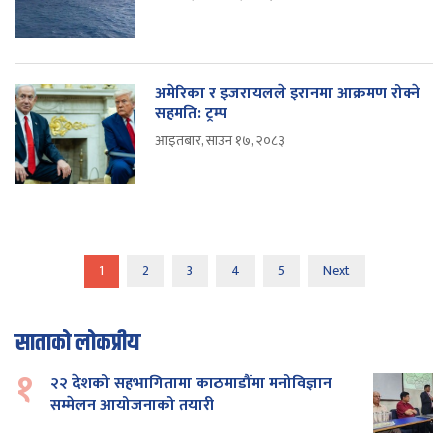
अमेरिका र इजरायलले इरानमा आक्रमण रोक्ने
सहमति: ट्रम्प
आइतबार, साउन १७, २०८३
1
2
3
4
5
Next
साताको लोकप्रीय
१
२२ देशको सहभागितामा काठमाडौंमा मनोविज्ञान
सम्मेलन आयोजनाको तयारी