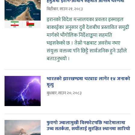
हर्मुजमा इरान-ओमान सहमति अन्तिम चरणमा
बिहीबार, साउन २१, २०८३
इरानको विदेश मन्त्रालयका प्रवक्ता इस्माइल
बाकाईका अनुसार दुवै देशबीच प्रस्तावित समुद्री
मार्गको भौगोलिक निर्देशाङ्कमा सहमति
भइसकेको छ । तेस्रो पक्षबाट अवरोध नभए
संयुक्त वक्तव्य पनि छिट्टै सार्वजनिक हुने उहाँले
बताउनुभयो ।
भारतको झारखण्डमा चट्याङ लागेर १४ जनाको
मृत्यु
बुधबार, साउन २०, २०८३
फुएगो ज्वालामुखी विस्फोटपछि ग्वाटेमालामा
उच्च सतर्कता, सयौँलाई सुरक्षित स्थानमा सारियो