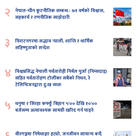
२
नेपाल-चीन कूटनीतिक सम्बन्ध : ७१ वर्षको विश्वास,
सहकार्य र रणनीतिक साझेदारी
३
विराटनगरमा सद्भाव र्‍याली, शान्ति र धार्मिक
सहिष्णुताको सन्देश
४
विश्वप्रसिद्ध नेपाली पर्वतारोही निर्मल पुर्जा (निम्सदाइ)
सहित पर्वतारोहण टोलीका सबैको निधन, रे
टेलिभिजनद्वारा दु:ख व्यक्त
५
धनुषा र सिरहा कर्फ्युः बिहान ५ः०० देखि १०ः००
बजेसम्म अत्यावश्यक सामग्री खरिद गर्न पाइने
६
वीरगञ्जमा निषेधाज्ञा हट्यो, जनजीवन सामान्य बन्दै