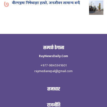
७
वीरगञ्जमा निषेधाज्ञा हट्यो, जनजीवन सामान्य बन्दै
सम्पर्क ठेगाना
RayNewsDaily.Com
+977-9845341601
raymedianepal@gmail.com
समाचार
राजनीति