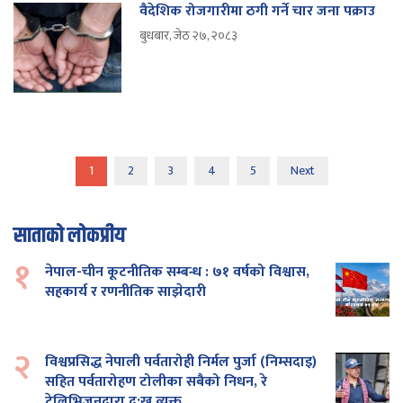
वैदेशिक रोजगारीमा ठगी गर्ने चार जना पक्राउ
बुधबार, जेठ २७, २०८३
1
2
3
4
5
Next
साताको लोकप्रीय
१
नेपाल-चीन कूटनीतिक सम्बन्ध : ७१ वर्षको विश्वास,
सहकार्य र रणनीतिक साझेदारी
२
विश्वप्रसिद्ध नेपाली पर्वतारोही निर्मल पुर्जा (निम्सदाइ)
सहित पर्वतारोहण टोलीका सबैको निधन, रे
टेलिभिजनद्वारा दु:ख व्यक्त