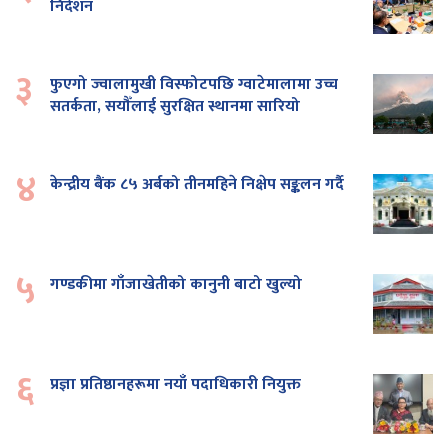
निर्देशन
३
फुएगो ज्वालामुखी विस्फोटपछि ग्वाटेमालामा उच्च
सतर्कता, सयौँलाई सुरक्षित स्थानमा सारियो
४
केन्द्रीय बैंक ८५ अर्बको तीनमहिने निक्षेप सङ्कलन गर्दै
५
गण्डकीमा गाँजाखेतीको कानुनी बाटो खुल्यो
६
प्रज्ञा प्रतिष्ठानहरूमा नयाँ पदाधिकारी नियुक्त