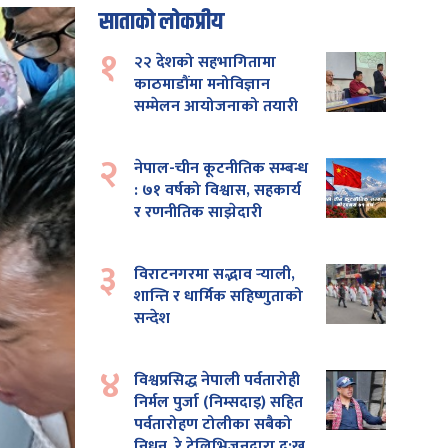
साताको लोकप्रीय
१
२२ देशको सहभागितामा
काठमाडौंमा मनोविज्ञान
सम्मेलन आयोजनाको तयारी
२
नेपाल-चीन कूटनीतिक सम्बन्ध
: ७१ वर्षको विश्वास, सहकार्य
र रणनीतिक साझेदारी
३
विराटनगरमा सद्भाव र्‍याली,
शान्ति र धार्मिक सहिष्णुताको
सन्देश
४
विश्वप्रसिद्ध नेपाली पर्वतारोही
निर्मल पुर्जा (निम्सदाइ) सहित
पर्वतारोहण टोलीका सबैको
निधन, रे टेलिभिजनद्वारा दु:ख