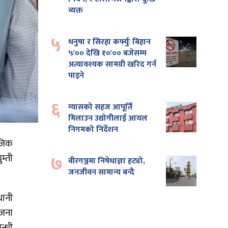
व्यक्त
५
धनुषा र सिरहा कर्फ्युः बिहान
५ः०० देखि १०ः०० बजेसम्म
अत्यावश्यक सामग्री खरिद गर्न
पाइने
६
ग्यासको सहज आपूर्ति
मिलाउन उद्योगीलाई आयल
निगमको निर्देशन
ाजिक
७
म्ती
वीरगञ्जमा निषेधाज्ञा हट्यो,
जनजीवन सामान्य बन्दै
धानी
 जना
न्धी