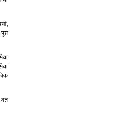
भयो,
ुग्न
सेवा
सेवा
ाजिक
। गत