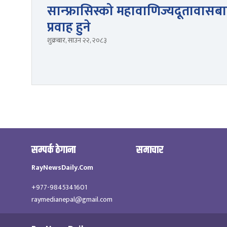
सान्फ्रासिस्को महावाणिज्यदूतावासबाट
प्रवाह हुने
शुक्रबार, साउन २२, २०८३
सम्पर्क ठेगाना
समाचार
RayNewsDaily.Com
+977-9845341601
raymedianepal@gmail.com