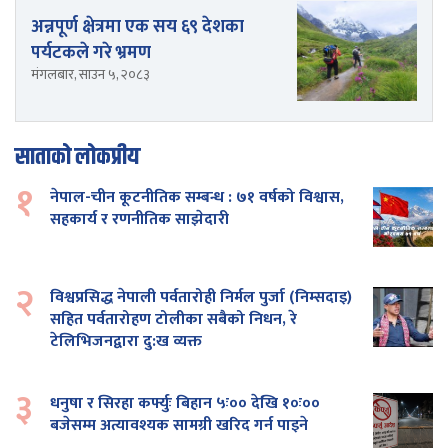
अन्नपूर्ण क्षेत्रमा एक सय ६९ देशका
पर्यटकले गरे भ्रमण
मंगलबार, साउन ५, २०८३
साताको लोकप्रीय
१
नेपाल-चीन कूटनीतिक सम्बन्ध : ७१ वर्षको विश्वास,
सहकार्य र रणनीतिक साझेदारी
२
विश्वप्रसिद्ध नेपाली पर्वतारोही निर्मल पुर्जा (निम्सदाइ)
सहित पर्वतारोहण टोलीका सबैको निधन, रे
टेलिभिजनद्वारा दु:ख व्यक्त
३
धनुषा र सिरहा कर्फ्युः बिहान ५ः०० देखि १०ः००
बजेसम्म अत्यावश्यक सामग्री खरिद गर्न पाइने