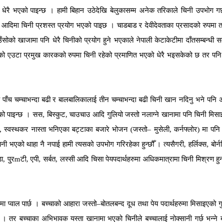
ेरै भएको पाइन्छ । हामी बिहान उठेदेखि बेलुकासम्म अनेक तरिकाले चिनी उपभोग गर्
टी आदिमा चिनी प्रशस्त प्रयोग भएको पाइछ । चाडबाड र देवीदेवताका प्रसादको रुपमा 
उँसोको खाजामा पनि धेरै चिनीको प्रयोग हुने भएकाले नेपाली केटाकेटीमा दाँतसम्बन्धी स
ुको एउटा प्रमुख कारकको रुपमा चिनी रहेको प्रमाणित भएको धेरै भइसकेको छ तर पनि
पाँच चम्चाभन्दा बढी र बालबालिकालाई तीन चम्चाभन्दा बढी चिनी खान नदिनु भने पनि 
भएको पाइन्छ । सस, बिस्कुट, चाउचाउ आदि गुलियो जस्तो नलाग्ने खानामा पनि चिनी मिस
 सुप, स्वस्थकर नास्ता भनिएका बट्टाका बजारे भोजन (जस्तो– मुसेली, कर्नफ्लोर) मा पनि
 चिनी भएको थाहा नै नपाई हामी त्यसको उपभोग गरिरहेका हुन्छौँ । त्यसैगरी, हर्लिक्स, बोर्न
्डा, पु्रmटी, एपी, सर्बत, लस्सी आदि चिसा पेयपदार्थहरुमा अधिकमात्रामा चिनी मिश्रण हु
 प्वाल पार्छ । बच्चाको आहारा जस्तो–बोतलबन्द दूध तथा पेय पदार्थहरुमा मिसाइएको ग
 । तर बच्चाका अभिभावक यस्ता खानामा भएको चिनीले बच्चालाई नोक्सानी गर्छ भन्ने ब