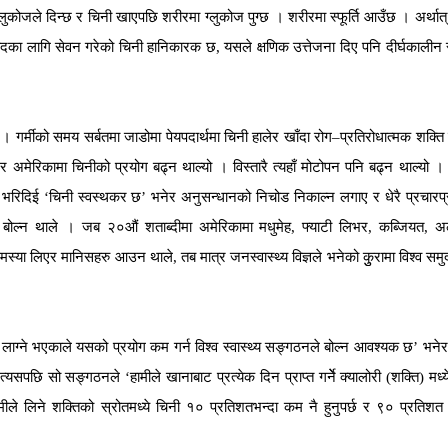
लुकोजले दिन्छ र चिनी खाएपछि शरीरमा ग्लुकोज पुग्छ । शरीरमा स्फूर्ति आउँछ । अर्थात
वादका लागि सेवन गरेको चिनी हानिकारक छ, यसले क्षणिक उत्तेजना दिए पनि दीर्घकालीन 
 गर्मीको समय सर्बतमा जाडोमा पेयपदार्थमा चिनी हालेर खाँदा रोग–प्रतिरोधात्मक शक्ति
र अमेरिकामा चिनीको प्रयोग बढ्न थाल्यो । विस्तारै त्यहाँ मोटोपन पनि बढ्न थाल्यो ।
गोजी भरिदिई ‘चिनी स्वस्थकर छ’ भनेर अनुसन्धानको निचोड निकाल्न लगाए र धेरै प्रचारप
मा बोल्न थाले । जब २०औं शताब्दीमा अमेरिकामा मधुमेह, फ्याटी लिभर, कब्जियत, अ
स्या लिएर मानिसहरु आउन थाले, तब मात्र जनस्वास्थ्य विज्ञले भनेको कुुरामा विश्व समु
लाग्ने भएकाले यसको प्रयोग कम गर्न विश्व स्वास्थ्य सङ्गठनले बोल्न आवश्यक छ’ भनेर
यसपछि सो सङ्गठनले ‘हामीले खानाबाट प्रत्येक दिन प्राप्त गर्नेे क्यालोरी (शक्ति) मध्
हामीले लिने शक्तिको स्रोतमध्ये चिनी १० प्रतिशतभन्दा कम नै हुनुपर्छ र ९० प्रतिशत