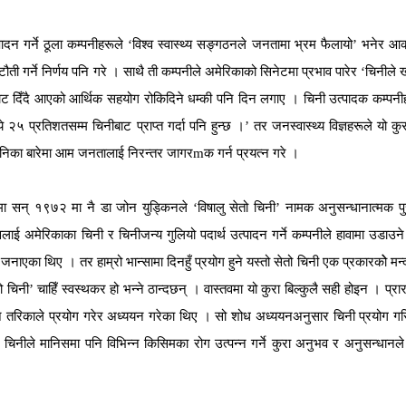
न गर्ने ठूला कम्पनीहरूले ‘विश्व स्वास्थ्य सङ्गठनले जनतामा भ्रम फैलायो’ भनेर आ
ती गर्ने निर्णय पनि गरे । साथै ती कम्पनीले अमेरिकाको सिनेटमा प्रभाव पारेर ‘चिनीले 
िकाबाट दिँदै आएको आर्थिक सहयोग रोकिदिने धम्की पनि दिन लगाए । चिनी उत्पादक कम्पनी
्ये २५ प्रतिशतसम्म चिनीबाट प्राप्त गर्दा पनि हुन्छ ।’ तर जनस्वास्थ्य विज्ञहरूले यो कु
े हानिका बारेमा आम जनतालाई निरन्तर जागरmक गर्न प्रयत्न गरे ।
यमा सन् १९७२ मा नै डा जोन युड्किनले ‘विषालु सेतो चिनी’ नामक अनुसन्धानात्मक प
अमेरिकाका चिनी र चिनीजन्य गुलियो पदार्थ उत्पादन गर्ने कम्पनीले हावामा उडाउने 
नाएका थिए । तर हाम्रो भान्सामा दिनहुँ प्रयोग हुने यस्तो सेतो चिनी एक प्रकारकोे मन्
चिनी’ चाहिँ स्वस्थकर हो भन्ने ठान्दछन् । वास्तवमा यो कुरा बिल्कुलै सही होइन । प्रार
भिन्न तरिकाले प्रयोग गरेर अध्ययन गरेका थिए । सो शोध अध्ययनअनुसार चिनी प्रयोग ग
। चिनीले मानिसमा पनि विभिन्न किसिमका रोग उत्पन्न गर्ने कुरा अनुभव र अनुसन्धानले 