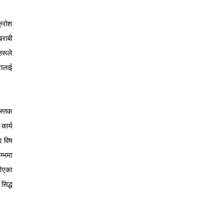
क्रोश
खराबी
हरूले
रालाई
ुस्तक
कार्य
द विष
म्भमा
रिएका
सिद्ध