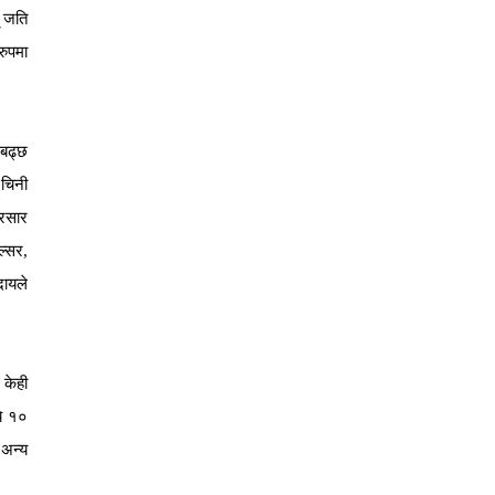
् जति
रुपमा
 बढ्छ
 चिनी
्रसार
ल्सर,
दायले
 केही
ये १०
 अन्य