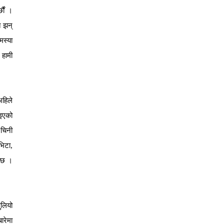
छौं ।
त झन्
मस्या
 हामी
अहिले
ाइएको
 चिनी
भिटा,
न्छ ।
ुलियो
ारेमा