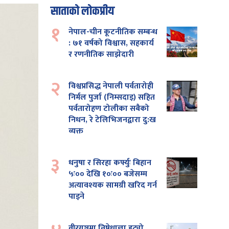
साताको लोकप्रीय
१
नेपाल-चीन कूटनीतिक सम्बन्ध
: ७१ वर्षको विश्वास, सहकार्य
र रणनीतिक साझेदारी
२
विश्वप्रसिद्ध नेपाली पर्वतारोही
निर्मल पुर्जा (निम्सदाइ) सहित
पर्वतारोहण टोलीका सबैको
निधन, रे टेलिभिजनद्वारा दु:ख
व्यक्त
३
धनुषा र सिरहा कर्फ्युः बिहान
५ः०० देखि १०ः०० बजेसम्म
अत्यावश्यक सामग्री खरिद गर्न
पाइने
वीरगञ्जमा निषेधाज्ञा हट्यो,