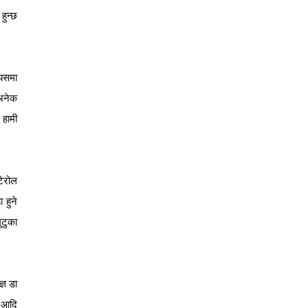
हुन्छ
 यसमा
 अनेक
 हामी
टेरोल
 हुने
ुटुका
्ञ डा
ह आदि