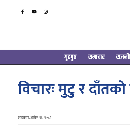
गृहपृष्ठ
समाचार
राजनी
विचारः मुटु र दाँत
आइतबार, असोज २६, २०८२