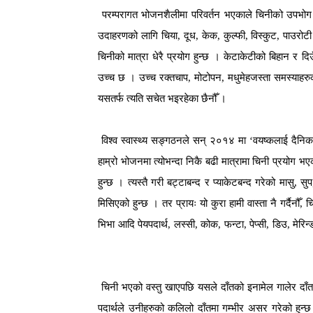
परम्परागत भोजनशैलीमा परिवर्तन भएकाले चिनीको उपभोग ध
उदाहरणको लागि चिया, दूध, केक, कुल्फी, विस्कुट, पाउरो
चिनीको मात्रा धेरै प्रयोग हुन्छ । केटाकेटीको बिहान र दि
उच्च छ । उच्च रक्तचाप, मोटोपन, मधुमेहजस्ता समस्याहर
यसतर्फ त्यति सचेत भइरहेका छैनौँ ।
विश्व स्वास्थ्य सङ्गठनले सन् २०१४ मा ‘वयष्कलाई दैनिक 
हाम्रो भोजनमा त्योभन्दा निकै बढी मात्रामा चिनी प्रयोग 
हुन्छ । त्यस्तै गरी बट्टाबन्द र प्याकेटबन्द गरेको मासु,
मिसिएको हुन्छ । तर प्रायः यो कुरा हामी वास्ता नै गर्दैनौँ,
भिभा आदि पेयपदार्थ, लस्सी, कोक, फन्टा, पेप्सी, डिउ, मेरिन
चिनी भएको वस्तु खाएपछि यसले दाँतको इनामेल गालेर दाँतमा
पदार्थले उनीहरुको कलिलो दाँतमा गम्भीर असर गरेको हुन्छ