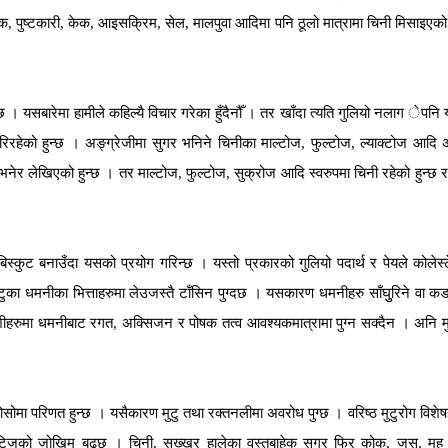
दपाक, पुष्टकारी, केक, आइसक्रिम, सेल, मालपुवा आदिमा पनि ठूलो मात्रामा चिनी मिसाइएको 
।
यसबारेमा हामीले कहिल्यै विचार गरेका हुँदैनौँ । तर खाँदा त्यति गुलियो नलाग ेपनि
रिरहेको हुन्छ । अङ्ग्रेजीमा सुगर भनिने चिनीका माल्टोज, फुल्टोज, ल्याक्टोज आदि
र लेखिएको हुन्छ । तर माल्टोज, फुल्टोज, सुक्रोज आदि स्वरुपमा चिनी रहेको हुन्छ र
कुट बनाउँदा यसको प्रयोग गरिन्छ । यस्तो प्रकारको गुलियो पदार्थ र पेयले कोलेस्
ुका धमनीका भित्ताहरुमा लेउजस्तै टाँसिन पुग्दछ । यसकारण धमनीहरु साँघुुरिने वा कडा
सपेशीहरुमा धमनीबाट रगत, अक्सिजन र पोषक तत्व आवश्यकमात्रामा पुग्न सक्दैन । अनि म
सोमा परिणत हुन्छ । यसैकारण मुटु तथा रक्तनलीमा अवरोध पुग्छ । वरिष्ठ मुटुरोग विशेषज
विटिजको जोखिम बढ्छ । चिनी, सख्खर हालेका वस्तुबाहेक सुगर फ्रि कोक, जुस, म