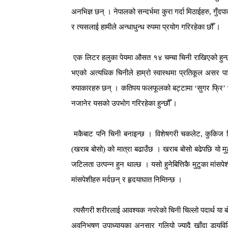
अनभिज्ञ छन् । नेपालको सन्दर्भमा कुरा गर्दा मिठाईहरु, गुँ
र त्यसलाई हामीले अन्धाधुन्ध रुपमा प्रयोग गरिरहेका छौँ 
एक लिटर हलुका पेयमा औसत १४ चम्चा चिनी राखिएको हुन्छ । 
भएको अत्यधिक चिनीले हाम्रो स्वास्थमा प्रतिकूल असर पा
रुपाकारहरु छन् । कतिपय फलफूलको बट्टामा ‘सुगर फ्रि’ भने
नजानेर यसको उपभोग गरिरहेका हुन्छौँ ।
मकैबाट पनि चिनी बनाइन्छ । विशेषगरी चकलेट, कुकिज बिस्
(खराब बोसो) को मात्रा बढाउँछ । खराब बोसो बढेपछि यो मुट
जटिलता उत्पन्न हुन थाल्छ । यसो हुनेबित्तिकै मुटुका मां
मांसपेशीहरु मर्दछन् र हृदयाघात निम्तिन्छ ।
त्यसैगरी शरीरलाई आवश्यक नपरेको चिनी चिल्लो पदार्थ या बो
अवनिभुषण उपाध्यायका अनुसार गुलियो ज्यादै खाँदा डाय