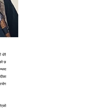
 धेरै
एको छ
म्भमा
ँदीका
्रयोग
रिएको