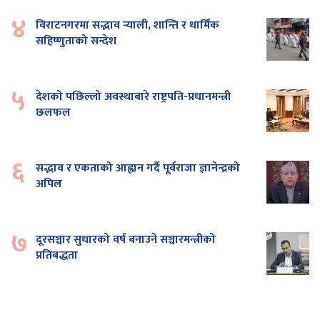
४
विराटनगरमा सद्भाव र्‍याली, शान्ति र धार्मिक
सहिष्णुताको सन्देश
५
देशको पछिल्लो अवस्थाबारे राष्ट्रपति-प्रधानमन्त्री
छलफल
६
सद्भाव र एकताको आह्वान गर्दै पूर्वराजा ज्ञानेन्द्रको
अपिल
७
दूरसञ्चार सुधारको वर्ष बनाउने सञ्चारमन्त्रीको
प्रतिबद्धता