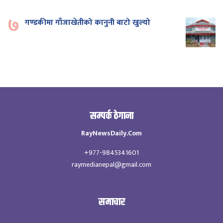
७
गण्डकीमा गाँजाखेतीको कानुनी बाटो खुल्यो
सम्पर्क ठेगाना
RayNewsDaily.Com
+977-9845341601
raymedianepal@gmail.com
समाचार