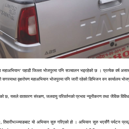
ण
महाअभियान
’
पहाडी
जिल्ला
भोजपुरमा
पनि
सञ्चालन
भइरहेको
छ
।
प्रत्येक
वर्ष
असा
ो
सगरमाथा
वृक्षरोपण
महाअभियान
भोजपुरमा
पनि
जारी
रहेको
डिभिजन
वन
कार्यालय
भोजप
ेको
छ
,
यसले
वातावरण
संरक्षण
,
जलवायु
परिवर्तनको
प्रभाव
न्यूनीकरण
तथा
जैविक
विवि
२
,
तिवारीभञ्ज्याङबाट
यो
अभियान
सुरु
गरिएको
हो
।
अभियान
सुरु
भएसँगै
पर्यटन
प्रवर