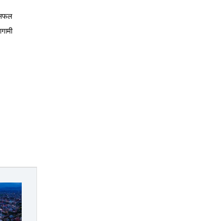
सफल
गामी