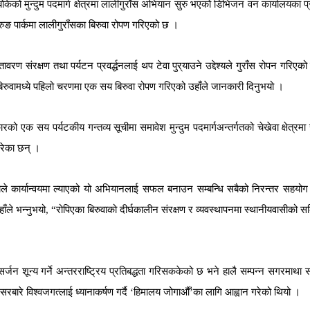
बोकेको
मुन्दुम
पदमार्ग
क्षेत्रमा
लालीगुराँस
अभियान
सुरु
भएको
डिभिजन
वन
कार्यालयका
प
रुङ
पार्कमा
लालीगुराँसका
बिरुवा
रोपण
गरिएको
छ
।
ातावरण
संरक्षण
तथा
पर्यटन
प्रवर्द्धनलाई
थप
टेवा
पुर्
याउने
उद्देश्यले
गुराँस
रोपन
गरिएको
िरुवामध्ये
पहिलो
चरणमा
एक
सय
बिरुवा
रोपण
गरिएको
उहाँले
जानकारी
दिनुभयो
।
ारको
एक
सय
पर्यटकीय
गन्तव्य
सूचीमा
समावेश
मुन्दुम
पदमार्गअन्तर्गतको
चेखेवा
क्षेत्रमा
रेका
छन्
।
यले
कार्यान्वयमा
ल्याएको
यो
अभियानलाई
सफल
बनाउन
सम्बन्धि
सबैको
निरन्तर
सहयोग
ाँले
भन्नुभयो
, “
रोपिएका
बिरुवाको
दीर्घकालीन
संरक्षण
र
व्यवस्थापनमा
स्थानीयवासीको
सक
सर्जन
शून्य
गर्ने
अन्तरराष्ट्रिय
प्रतिबद्धता
गरिसककेको
छ
भने
हालै
सम्पन्न
सगरमाथा
स
सरबारे
विश्वजगत्लाई
ध्यानाकर्षण
गर्दै
‘
हिमालय
जोगाऔँ
’
का
लागि
आह्वान
गरेको
थियो
।