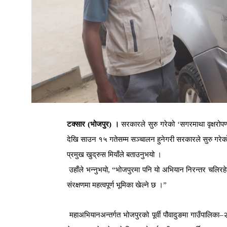
टक्सार
(
भोजपुर
)
।
सरकारले
सुरु
गरेको
‘
सगरमाथा
वृक्षरोप
देखि
साउन
१५
गतेसम्म
सञ्चालन
हुनेगरी
सरकारले
सुरु
गरेक
प्रमुख
खुद्रुस
मियाँले
बताउनुभयो
।
उहाँले
भन्नुभयो
, “
भोजपुरमा
पनि
यो
अभियान
निरन्तर
चलिरह
संरक्षणमा
महत्वपूर्ण
भूमिका
खेल्ने
छ
।
”
महाअभियानअन्तर्गत
भोजपुरको
पूर्वी
पौवादुङमा
गाउँपालिका
–