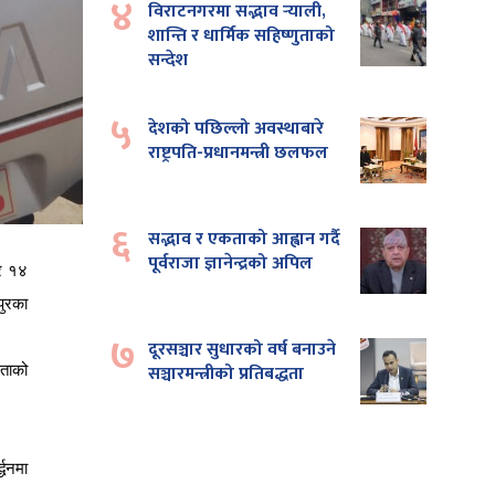
४
विराटनगरमा सद्भाव र्‍याली,
शान्ति र धार्मिक सहिष्णुताको
सन्देश
५
देशको पछिल्लो अवस्थाबारे
राष्ट्रपति-प्रधानमन्त्री छलफल
६
सद्भाव र एकताको आह्वान गर्दै
पूर्वराजा ज्ञानेन्द्रको अपिल
र
१४
ुरका
७
दूरसञ्चार सुधारको वर्ष बनाउने
सञ्चारमन्त्रीको प्रतिबद्धता
धताको
्द्धनमा