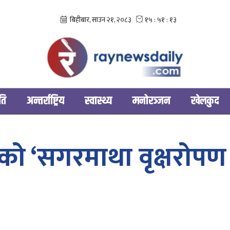
ति
अन्तर्राष्ट्रिय
स्वास्थ्य
मनोरञ्‍जन
खेलकुद
को ‘सगरमाथा वृक्षरोप