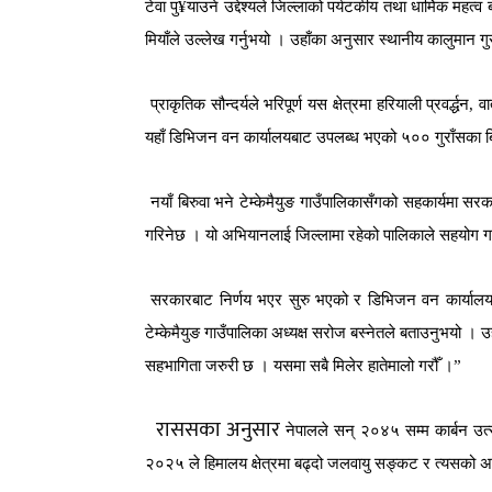
टेवा
पु
¥
याउने
उद्देश्यले
जिल्लाको
पर्यटकीय
तथा
धार्मिक
महत्व
मियाँले
उल्लेख
गर्नुभयो
।
उहाँका
अनुसार
स्थानीय
कालुमान
गु
प्राकृतिक
सौन्दर्यले
भरिपूर्ण
यस
क्षेत्रमा
हरियाली
प्रवर्द्धन
,
व
यहाँ
डिभिजन
वन
कार्यालयबाट
उपलब्ध
भएको
५००
गुराँसका
ब
नयाँ
बिरुवा
भने
टेम्केमैयुङ
गाउँपालिकासँगको
सहकार्यमा
सरक
गरिनेछ
।
यो
अभियानलाई
जिल्लामा
रहेको
पालिकाले
सहयोग
ग
सरकारबाट
निर्णय
भएर
सुरु
भएको
र
डिभिजन
वन
कार्याल
टेम्केमैयुङ
गाउँपालिका
अध्यक्ष
सरोज
बस्नेतले
बताउनुभयो
।
उह
सहभागिता
जरुरी
छ
।
यसमा
सबै
मिलेर
हातेमालो
गरौँ
।
”
राससका अनुसार
नेपालले
सन्
२०४५
सम्म
कार्बन
उत्
२०२५
ले
हिमालय
क्षेत्रमा
बढ्दो
जलवायु
सङ्कट
र
त्यसको
अ