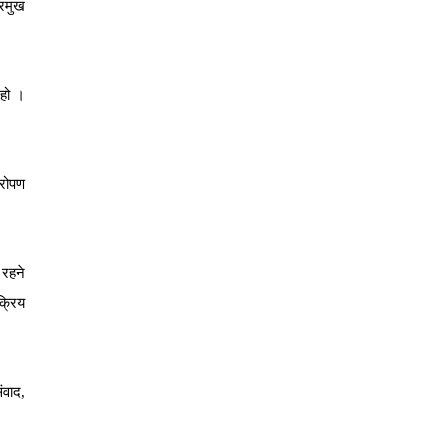
्रमुख
हो
।
रोपण
रहने
्रिय
ंवाद
,