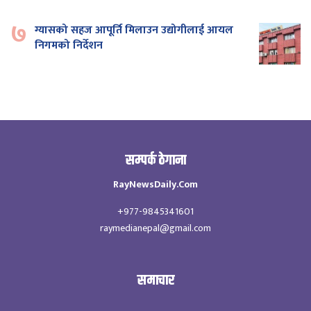
७
ग्यासको सहज आपूर्ति मिलाउन उद्योगीलाई आयल
निगमको निर्देशन
सम्पर्क ठेगाना
RayNewsDaily.Com
+977-9845341601
raymedianepal@gmail.com
समाचार