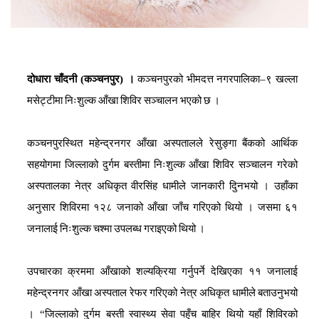
दोधारा
चाँदनी
(
कञ्चनपुर
)
।
कञ्चनपुरको
भीमदत्त
नगरपालिका
–
९
खल्ला
मसेट्टीमा
निःशुल्क
आँखा
शिविर
सञ्चालन
भएको
छ
।
कञ्चनपुरस्थित
महेन्द्रनगर
आँखा
अस्पतालले
रेसुङ्गा
बैंकको
आर्थिक
सहयोगमा
जिल्लाको
दुर्गम
बस्तीमा
निःशुल्क
आँखा
शिविर
सञ्चालन
गरेको
अस्पतालका
नेत्र
अधिकृत
वीरसिंह
धामीले
जानकारी
दिुनभयो
।
उहाँका
अनुसार
शिविरमा
१२८
जनाको
आँखा
जाँच
गरिएको
थियो
।
जसमा
६१
जनालाई
निःशुल्क
चश्मा
उपलब्ध
गराइएको
थियो
।
उपचारका
क्रममा
आँखाको
शल्यक्रिया
गर्नुपर्ने
देखिएका
११
जनालाई
महेन्द्रनगर
आँखा
अस्पताल
रेफर
गरिएको
नेत्र
अधिकृत
धामीले
बताउनुभयो
।
“
जिल्लाको
दुर्गम
बस्ती
स्वास्थ्य
सेवा
पहुँच
बाहिर
थियो
यहाँ
शिविरको