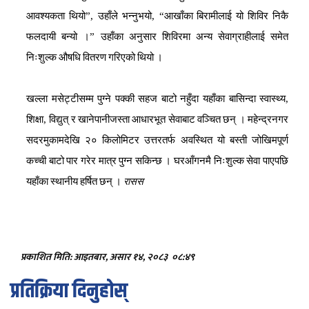
आवश्यकता
थियो
”,
उहाँले
भन्नुभयो
, “
आखाँका
बिरामीलाई
यो
शिविर
निकै
फलदायी
बन्यो
।
”
उहाँका
अनुसार
शिविरमा
अन्य
सेवाग्राहीलाई
समेत
निःशुल्क
औषधि
वितरण
गरिएको
थियो
।
खल्ला
मसेट्टीसम्म
पुग्ने
पक्की
सहज
बाटो
नहुँदा
यहाँका
बासिन्दा
स्वास्थ्य
,
शिक्षा
,
विद्युत्
र
खानेपानीजस्ता
आधारभूत
सेवाबाट
वञ्चित
छन्
।
महेन्द्रनगर
सदरमुकामदेखि
२०
किलोमिटर
उत्तरतर्फ
अवस्थित
यो
बस्ती
जोखिमपूर्ण
कच्ची
बाटो
पार
गरेर
मात्र
पुग्न
सकिन्छ
।
घरआँगनमै
निःशुल्क
सेवा
पाएपछि
यहाँका
स्थानीय
हर्षित
छन्
।
रासस
प्रकाशित मिति: आइतबार, असार १४, २०८३
०८:४९
प्रतिक्रिया दिनुहोस्