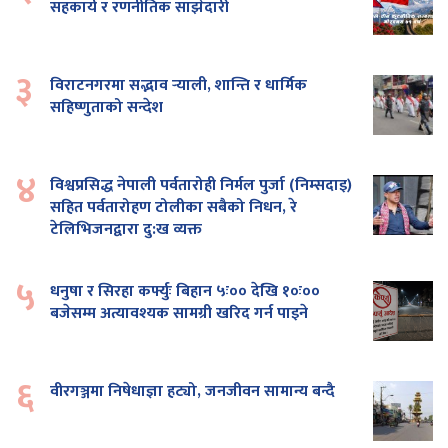
सहकार्य र रणनीतिक साझेदारी
३
विराटनगरमा सद्भाव र्‍याली, शान्ति र धार्मिक
सहिष्णुताको सन्देश
४
विश्वप्रसिद्ध नेपाली पर्वतारोही निर्मल पुर्जा (निम्सदाइ)
सहित पर्वतारोहण टोलीका सबैको निधन, रे
टेलिभिजनद्वारा दु:ख व्यक्त
५
धनुषा र सिरहा कर्फ्युः बिहान ५ः०० देखि १०ः००
बजेसम्म अत्यावश्यक सामग्री खरिद गर्न पाइने
६
वीरगञ्जमा निषेधाज्ञा हट्यो, जनजीवन सामान्य बन्दै