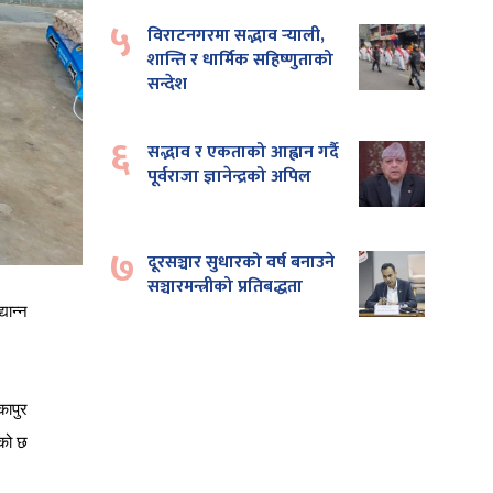
५
विराटनगरमा सद्भाव र्‍याली,
शान्ति र धार्मिक सहिष्णुताको
सन्देश
६
सद्भाव र एकताको आह्वान गर्दै
पूर्वराजा ज्ञानेन्द्रको अपिल
७
दूरसञ्चार सुधारको वर्ष बनाउने
सञ्चारमन्त्रीको प्रतिबद्धता
्यान्न
कापुर
को
छ