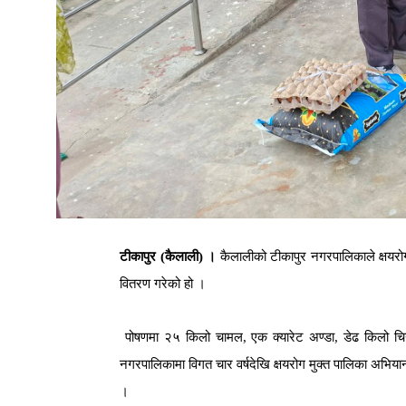
टीकापुर
(
कैलाली
)
।
कैलालीको
टीकापुर
नगरपालिकाले
क्षयर
वितरण
गरेको
हो
।
पोषणमा
२५
किलो
चामल
,
एक
क्यारेट
अण्डा
,
डेढ
किलो
चि
नगरपालिकामा
विगत
चार
वर्षदेखि
क्षयरोग
मुक्त
पालिका
अभिया
।