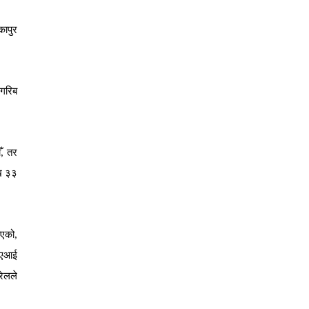
कापुर
गरिब
ँ
,
तर
ख
३३
एको
,
एआई
रेलले