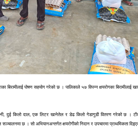
ोगका
बिरामीलाई
पोषण
सहयोग
गरेको
छ
।
पालिकाले
५७
विपन्न
क्षयरोगका
बिरामीलाई
खाद
नी
,
दुई
किलो
दाल
,
एक
लिटर
खानेतेल
र
डेढ
किलो
गेडागुडी
वितरण
गरेको
छ
।
टी
न
सञ्चालनमा
छ
।
सो
अभियानअन्तर्गत
क्षयरोगीको
निदान
र
उपचारमा
प्राथमिकता
दिइए