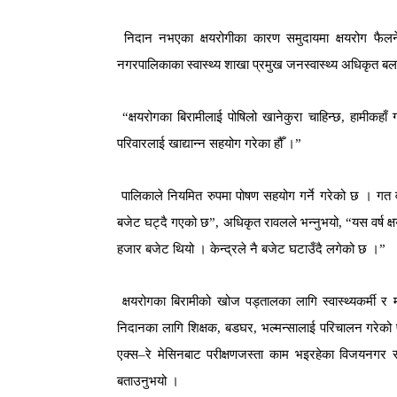
निदान
नभएका
क्षयरोगीका
कारण
समुदायमा
क्षयरोग
फैलन
नगरपालिकाका
स्वास्थ्य
शाखा
प्रमुख
जनस्वास्थ्य
अधिकृत
बल
“
क्षयरोगका
बिरामीलाई
पोषिलो
खानेकुरा
चाहिन्छ
,
हामीकहाँ
परिवारलाई
खाद्यान्न
सहयोग
गरेका
हौँ
।
”
पालिकाले
नियमित
रुपमा
पोषण
सहयोग
गर्ने
गरेको
छ
।
गत
बजेट
घट्दै
गएको
छ
”,
अधिकृत
रावलले
भन्नुभयो
, “
यस
वर्ष
क्
हजार
बजेट
थियो
।
केन्द्रले
नै
बजेट
घटाउँदै
लगेको
छ
।
क्षयरोगका
बिरामीको
खोज
पड्तालका
लागि
स्वास्थ्यकर्मी
र
निदानका
लागि
शिक्षक
,
बडघर
,
भल्मन्सालाई
परिचालन
गरेको
एक्स
–
रे
मेसिनबाट
परीक्षणजस्ता
काम
भइरहेका
विजयनगर
बताउनुभयो
।