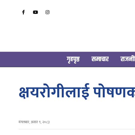
गृहपृष्ठ
समाचार
राजनी
क्षयरोगीलाई पोषणक
मंगलबार, असार ९, २०८३