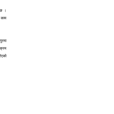
छ
।
काम
पुरमा
यक्रम
िएको