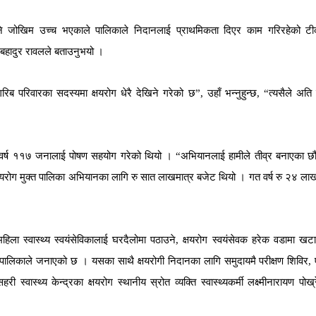
े
जोखिम
उच्च
भएकाले
पालिकाले
निदानलाई
प्राथमिकता
दिएर
काम
गरिरहेको
टी
बहादुर
रावलले
बताउनुभयो
।
गरिब
परिवारका
सदस्यमा
क्षयरोग
धेरै
देखिने
गरेको
छ
”,
उहाँ
भन्नुहुन्छ
, “
त्यसैले
अति
वर्ष
११७
जनालाई
पोषण
सहयोग
गरेको
थियो
।
“
अभियानलाई
हामीले
तीव्र
बनाएका
छौ
षयरोग
मुक्त
पालिका
अभियानका
लागि
रु
सात
लाखमात्र
बजेट
थियो
।
गत
वर्ष
रु
२४
ला
”
महिला
स्वास्थ्य
स्वयंसेविकालाई
घरदैलोमा
पठाउने
,
क्षयरोग
स्वयंसेवक
हरेक
वडामा
खटा
पालिकाले
जनाएको
छ
।
यसका
साथै
क्षयरोगी
निदानका
लागि
समुदायमै
परीक्षण
शिविर
,
सहरी
स्वास्थ्य
केन्द्रका
क्षयरोग
स्थानीय
स्रोत
व्यक्ति
स्वास्थ्यकर्मी
लक्ष्मीनारायण
पोख्