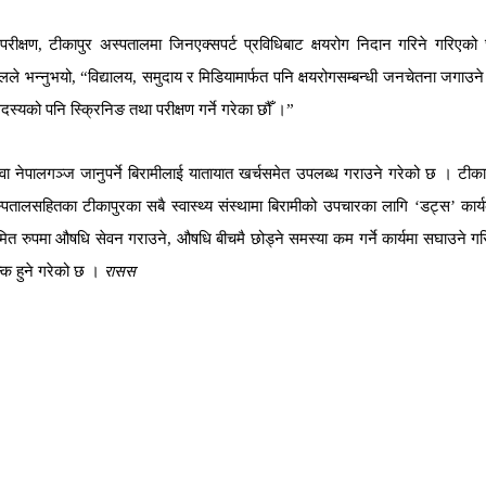
परीक्षण
,
टीकापुर
अस्पतालमा
जिनएक्सपर्ट
प्रविधिबाट
क्षयरोग
निदान
गरिने
गरिएको
ेलले
भन्नुभयो
, “
विद्यालय
,
समुदाय
र
मिडियामार्फत
पनि
क्षयरोगसम्बन्धी
जनचेतना
जगाउने
दस्यको
पनि
स्क्रिनिङ
तथा
परीक्षण
गर्ने
गरेका
छौँ
।
”
वा
नेपालगञ्ज
जानुपर्ने
बिरामीलाई
यातायात
खर्चसमेत
उपलब्ध
गराउने
गरेको
छ
।
टीका
्पतालसहितका
टीकापुरका
सबै
स्वास्थ्य
संस्थामा
बिरामीको
उपचारका
लागि
‘
डट्स
’
कार्
मित
रुपमा
औषधि
सेवन
गराउने
,
औषधि
बीचमै
छोड्ने
समस्या
कम
गर्ने
कार्यमा
सघाउने
गर
्क
हुने
गरेको
छ
।
रासस