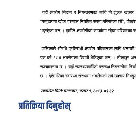
यहाँ
क्षयरोग
निदान
र
नियन्त्रणका
लागि
निःशुल्क
खकार
“
समुदायमा
खोज
पड्ताल
नियमित
रुपमा
गरिरहेका
छौँ
”,
पोख्र
भइरहेका
छन्
।
हामीले
क्षयरोगीको
सम्पर्कमा
रहेका
परिवारका
स
पालिकाले
औषधि
प्रतिरोधी
क्षयरोग
पहिचानका
लागि
धनगढी
यस
वर्ष
१७४
क्षयरोगका
बिरामी
भेटिएका
छन्
।
टीकापुर
अस
सञ्चालनमा
छ
।
यहाँ
स्वास्थ्यकर्मीको
प्रत्यक्ष
निगरानीमा
निय
छ
।
देशैभरिका
स्वास्थ्य
संस्थामा
क्षयरोगको
सबै
उपचार
निःशुल
प्रकाशित मिति: मंगलबार, असार ९, २०८३
०९:१२
प्रतिक्रिया दिनुहोस्