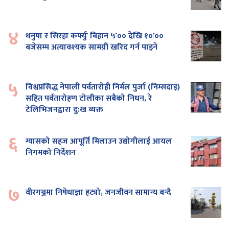
४
धनुषा र सिरहा कर्फ्युः बिहान ५ः०० देखि १०ः००
बजेसम्म अत्यावश्यक सामग्री खरिद गर्न पाइने
५
विश्वप्रसिद्ध नेपाली पर्वतारोही निर्मल पुर्जा (निम्सदाइ)
सहित पर्वतारोहण टोलीका सबैको निधन, रे
टेलिभिजनद्वारा दु:ख व्यक्त
६
ग्यासको सहज आपूर्ति मिलाउन उद्योगीलाई आयल
निगमको निर्देशन
७
वीरगञ्जमा निषेधाज्ञा हट्यो, जनजीवन सामान्य बन्दै