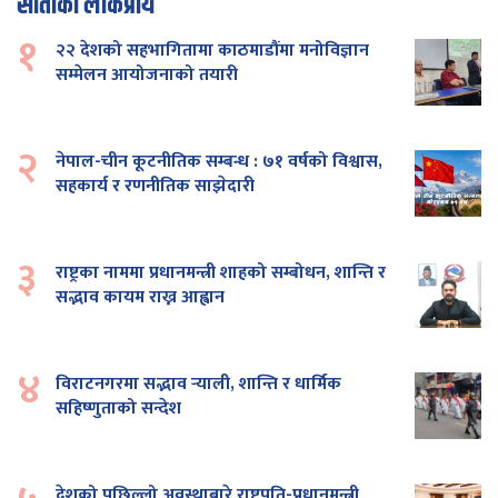
साताको लोकप्रीय
१
२२ देशको सहभागितामा काठमाडौंमा मनोविज्ञान
सम्मेलन आयोजनाको तयारी
२
नेपाल-चीन कूटनीतिक सम्बन्ध : ७१ वर्षको विश्वास,
सहकार्य र रणनीतिक साझेदारी
३
राष्ट्रका नाममा प्रधानमन्त्री शाहको सम्बोधन, शान्ति र
सद्भाव कायम राख्न आह्वान
४
विराटनगरमा सद्भाव र्‍याली, शान्ति र धार्मिक
सहिष्णुताको सन्देश
देशको पछिल्लो अवस्थाबारे राष्ट्रपति-प्रधानमन्त्री