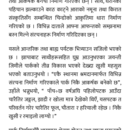
तथा आकर्षक बगैँचा निर्माण गरिएका छन् । साथै, धरानको
पहिचान झल्काउने काठ काट्ने आराको नमूना तथा किरात
संस्कृतिसँग सम्बन्धित चिन्डोको आकृतिमा धारा निर्माण
गरिएको छ । विभिन्न दाताले आफ्ना आफन्तको सम्झनामा
बस्न मिल्ने संरचनाहरू निर्माण गरिदिएका छन् ।
यसले आन्तरिक तथा बाह्य पर्यटक भित्र्याउन सजिलो भएको
छ । झापाबाट साथीहरूसहित घुम्न आउनुभएका जयन्ती
जिमीले पार्कको तीव्र विकास भएको देख्दा खुसी महसुस
भएको बताउनुभयो । “एकै स्थानमा श्रमदानमार्फत विभिन्न
संरचना निर्माण गरिएकाले पार्क निकै आकर्षक बनेको छ”,
उहाँले भन्नुभयो, “ पाँच÷छ वर्षअघि पहिलोपटक आउँदा
चारैतिर जङ्गल, झाडी र खोला मात्र देखेको थिएँ, यसपटक त
परिवर्तन गरेर चारैतिर फूल, चौतारा र हरियाली रहेछ । निकै
खुसी र रमाइलो लाग्यो ।”