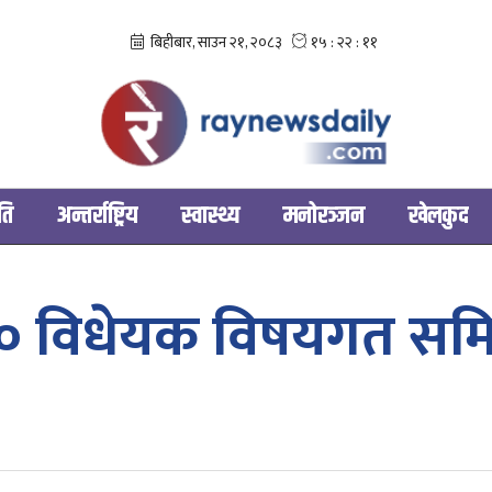
ति
अन्तर्राष्ट्रिय
स्वास्थ्य
मनोरञ्‍जन
खेलकुद
 १० विधेयक विषयगत सम