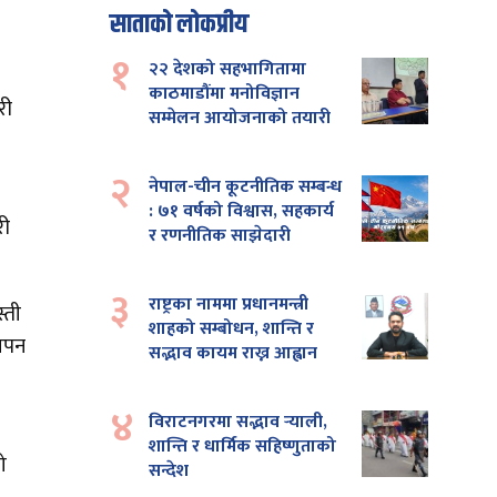
साताको लोकप्रीय
१
२२ देशको सहभागितामा
काठमाडौंमा मनोविज्ञान
री
सम्मेलन आयोजनाको तयारी
२
नेपाल-चीन कूटनीतिक सम्बन्ध
: ७१ वर्षको विश्वास, सहकार्य
री
र रणनीतिक साझेदारी
३
राष्ट्रका नाममा प्रधानमन्त्री
्ती
शाहको सम्बोधन, शान्ति र
थापन
सद्भाव कायम राख्न आह्वान
४
विराटनगरमा सद्भाव र्‍याली,
शान्ति र धार्मिक सहिष्णुताको
ो
सन्देश