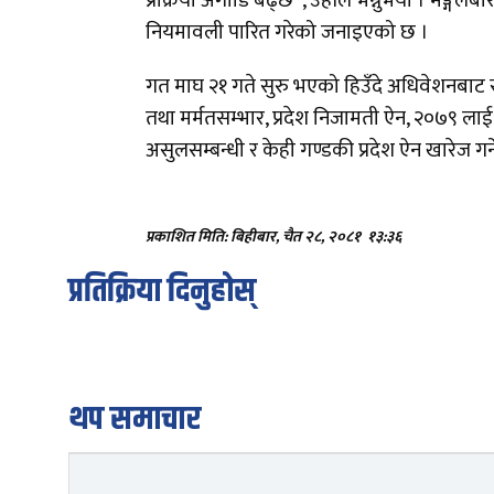
प्रक्रिया अगाडि बढ्छ”, उहाँले भन्नुभयो । मङ्गल
नियमावली पारित गरेको जनाइएको छ ।
गत माघ २१ गते सुरु भएको हिउँदे अधिवेशनबाट स
तथा मर्मतसम्भार, प्रदेश निजामती ऐन, २०७९ ला
असुलसम्बन्धी र केही गण्डकी प्रदेश ऐन खारेज
प्रकाशित मिति: बिहीबार, चैत २८, २०८१
१३:३६
प्रतिक्रिया दिनुहोस्
थप समाचार