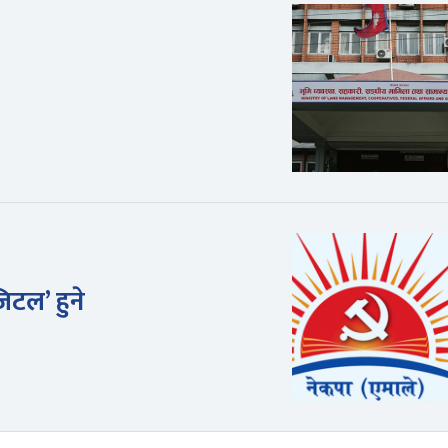
िटल’ हुने