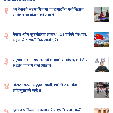
१
२२ देशको सहभागितामा काठमाडौंमा मनोविज्ञान
सम्मेलन आयोजनाको तयारी
२
नेपाल-चीन कूटनीतिक सम्बन्ध : ७१ वर्षको विश्वास,
सहकार्य र रणनीतिक साझेदारी
३
राष्ट्रका नाममा प्रधानमन्त्री शाहको सम्बोधन, शान्ति र
सद्भाव कायम राख्न आह्वान
४
विराटनगरमा सद्भाव र्‍याली, शान्ति र धार्मिक
सहिष्णुताको सन्देश
५
देशको पछिल्लो अवस्थाबारे राष्ट्रपति-प्रधानमन्त्री