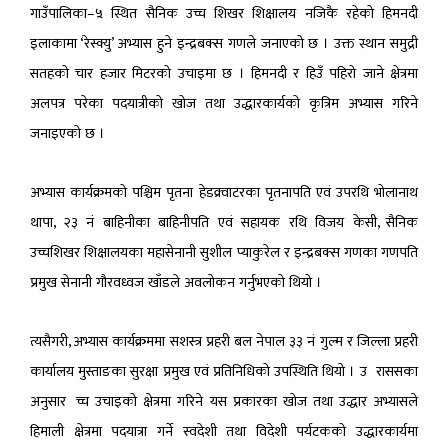
गाउँपालिका
–
५
स्थित
सैनिक
उच्च
शिखर
शिक्षालय
नजिकै
रहेको
हिमनदी
इलाकामा
‘
रेस्क्यु
’
अभ्यास
हुने
इन्द्रबक्स
गणले
जनाएको
छ
।
उक्त
स्थान
समुद्री
सतहको
चार
हजार
मिटरको
उचाइमा
छ
।
हिमनदी
र
हिउँ
पहिरो
जाने
क्षेत्रमा
अलपत्र
परेका
पदयात्रीको
खोज
तथा
उद्धारकार्यको
कृत्रिम
अभ्यास
गरिने
जनाइएको
छ
।
अभ्यास
कार्यक्रमको
पश्चिम
पृतना
हेडक्र्वाटरका
पृतनापति
एवं
उपरथि
भोलानाथ
थापा
,
२३
नंं
बाहिनीका
बाहिनीपति
एवं
सहायक
रथि
विजय
केसी
,
सैनिक
उच्चशिखर
शिक्षालयका
महासेनानी
सुशील
प्याकुरेल
र
इन्द्रबक्स
गणका
गणपति
प्रमुख
सेनानी
गौरवध्वज
खाँडले
अवलोकन
गर्नुभएको
थियो
।
त्यसैगरी
,
अभ्यास
कार्यक्रममा
सशस्त्र
प्रहरी
बल
नेपाल
३३
नं
गुल्म
र
जिल्ला
प्रहरी
कार्यालय
मुस्ताङका
सुरक्षा
प्रमुख
एवं
प्रतिनिधिको
उपस्थिति
थियो
।
उ राससका
अनुसार च्च
उचाइको
क्षेत्रमा
गरिने
यस
प्रकारका
खोज
तथा
उद्धार
अभ्यासले
हिमाली
क्षेत्रमा
पदयात्रा
गर्ने
स्वदेशी
तथा
विदेशी
पर्यटकको
उद्धारकार्यमा