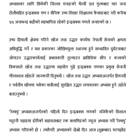
अभ्यासका
लागि
छिमेकी
जिल्ला
मनाङको
भैरवी
दल
गुल्मबाट
चार
जना
टोलीसहित
इन्द्रबक्स
गण
र
सैनिक
उच्च
शिखर
शिक्षालय
कैसाङबाट
गरी
करिब
५५
जनाभन्दा
बढीको
सहभागिता
रहेको
इन्द्रबक्स
गणले
जनाएको
छ
।
उच्च
हिमाली
क्षेत्रमा
गरिने
खोज
तथा
उद्धार
कार्यमा
नेपाली
सेनाको
क्षमता
अभिवृद्धि
गर्ने
र
यस
प्रकारका
जोखिमयुक्त
स्थानमा
हुने
सम्भावित
दुर्घटनाबाट
जोगाउन
उद्धारकार्यलाई
प्रभावकारी
तुल्याउन
प्राविधिक
सीप
र
कलाको
विकासले
खोज
तथा
उद्धारमा
सहयोग
पुग्ने
इन्द्रबक्स
गणका
प्रमुख
सेनानी
गौरवध्वज
खाँडले
जानकारी
दिनुभयो
।
खोज
तथा
उद्धार
अभ्यासअन्तर्गत
हिमनदी
र
पर्वतीय
खोंचमा
पसेका
यात्रीलाई
सुरक्षित
उद्धार
लगायतका
अभ्यास
हुने
उहाँले
बताउनुभयो
।
‘
रेस्क्यु
’
अभ्यासअन्तर्गतको
पहिलो
दिन
इन्द्रबक्स
गणको
नजिकैको
विशाल
चट्टानी
पहाडमा
डोरीको
सहायताबाट
रक
क्लामिङको
नमूना
अभ्यास
गरी
‘
रेस्क्यु
’
अभ्यास
गरिएको
हो
।
त्यसैगरी
अभ्यासको
दोस्रो
दिन
आज
(
शुक्रबार
)
घरपझोङ