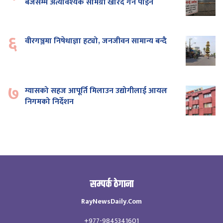
बजेसम्म अत्यावश्यक सामग्री खरिद गर्न पाइने
६
वीरगञ्जमा निषेधाज्ञा हट्यो, जनजीवन सामान्य बन्दै
७
ग्यासको सहज आपूर्ति मिलाउन उद्योगीलाई आयल
निगमको निर्देशन
सम्पर्क ठेगाना
RayNewsDaily.Com
+977-9845341601