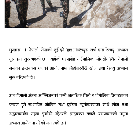
मुस्ताङ
।
नेपाली
सेनाको
दुईदिने
‘
हाइअल्टिच्युड
सर्च
एन्ड
रेस्क्यु
’
अभ्यास
मुस्ताङमा
सुरु
भएको
छ
।
यहाँको
घरपझोङ
गाउँपालिका
जोमसोमस्थित
नेपाली
सेनाको
इन्द्रबक्स
गणको
आयोजनामा
बिहीबारदेखि
खोज
तथा
रेस्क्यु
अभ्यास
सुरु
गरिएको
हो
।
उच्च
हिमाली
क्षेत्रमा
अक्सिजनको
कमी
,
अत्यधिक
चिसो
र
भौगोलिक
विकटताका
कारण
हुने
सम्भावित
जोखिम
तथा
दुर्घटना
न्यूनीकरणका
साथै
खोज
तथा
उद्धारकार्यमा
सहज
पुर्याउने
उद्देश्यले
इन्द्रबक्स
गणले
यसप्रकारको
नमूना
अभ्यास
आयोजना
गरेको
जनाएको
छ
।