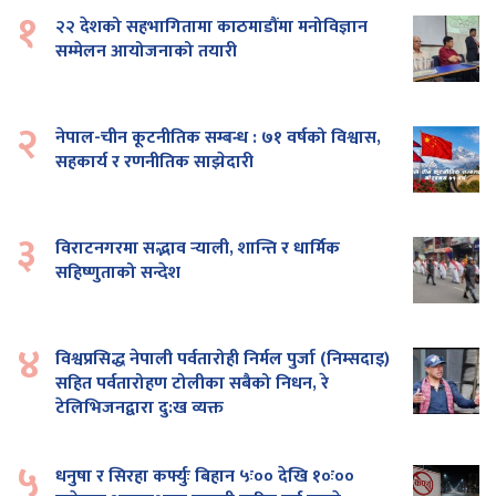
१
२२ देशको सहभागितामा काठमाडौंमा मनोविज्ञान
सम्मेलन आयोजनाको तयारी
२
नेपाल-चीन कूटनीतिक सम्बन्ध : ७१ वर्षको विश्वास,
सहकार्य र रणनीतिक साझेदारी
३
विराटनगरमा सद्भाव र्‍याली, शान्ति र धार्मिक
सहिष्णुताको सन्देश
४
विश्वप्रसिद्ध नेपाली पर्वतारोही निर्मल पुर्जा (निम्सदाइ)
सहित पर्वतारोहण टोलीका सबैको निधन, रे
टेलिभिजनद्वारा दु:ख व्यक्त
५
धनुषा र सिरहा कर्फ्युः बिहान ५ः०० देखि १०ः००